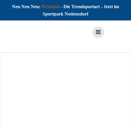
Neu Neu Neu:
Pickleball
- Die Trendsportart - Jetzt im
Sportpark Nottensdorf
Zum
Inhalt
springen