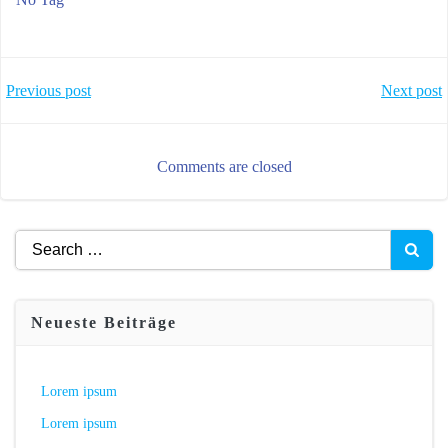
BEITRAGSNAVIGATI
BEITRAGS
Previous post
Next post
Comments are closed
Search
for:
Neueste Beiträge
Lorem ipsum
Lorem ipsum